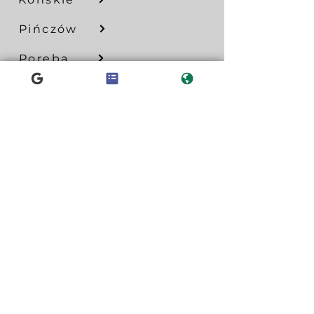
Pińczów
Poręba
Jędrzejów
Ostrowiec
Staszów
Proszowice
POLONICA D.COM
ul. ks. Piotra Ściegiennego 268
25-116 Kielce