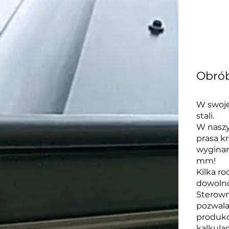
Obrób
W swojej
stali.
W nasz
prasa k
wyginan
mm!
Kilka r
dowolno
Sterown
pozwala
produko
kalkulac