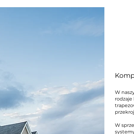
Komp
W naszy
rodzaje
trapezo
przekro
W sprze
systemy