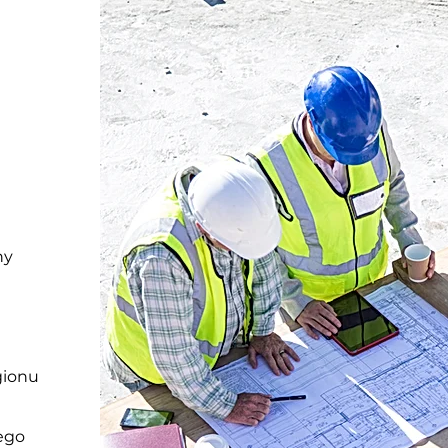
ny
gionu
mego