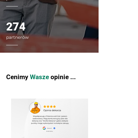
274
partnerów
Cenimy
Wasze
opinie ...