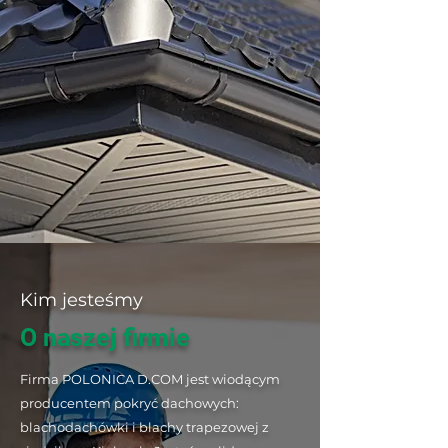
Kim jesteśmy
O naszej firmie
Firma POLONICA D.COM jest wiodącym
producentem pokryć dachowych:
blachodachówki i blachy trapezowej z