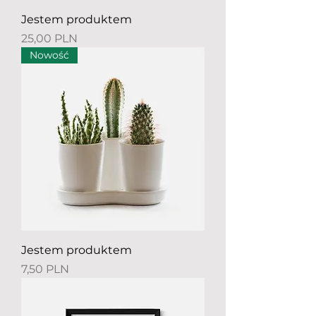
Jestem produktem
Preis
25,00 PLN
Nowość
Jestem produktem
Preis
7,50 PLN