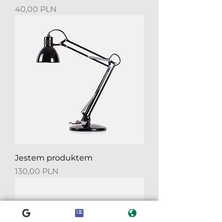
Preis
40,00 PLN
Jestem produktem
Preis
130,00 PLN