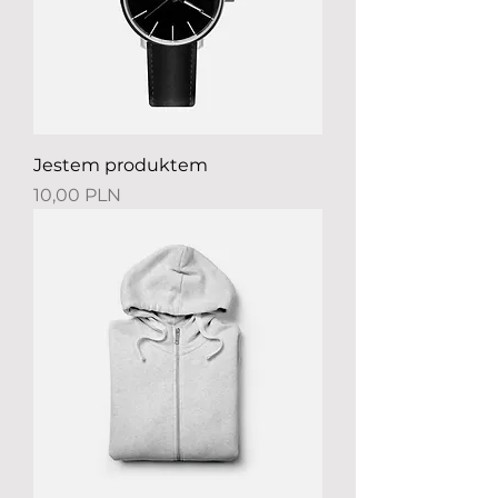
Jestem produktem
Preis
10,00 PLN