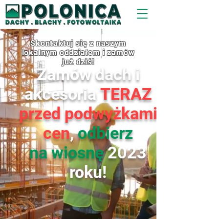
Skontaktuj się z naszym
lokalnym oddziałem i zamów
już dziś!
Zamów
dach i
akcesoria
TERAZ
przed podwyżkami
cen
,
odbierz
na wiosnę
2023
roku
!