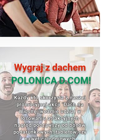
Wygraj z dachem
POLONICA D.COM!
Każdy kto skorzysta z naszej
promocyjnej akcji "Dach na
Wiosnę" weźmie udział w
losowaniu atrakcyjnych
nagród począwszy od bonów
podarunkowych, tabletów czy
nawet całodniowych