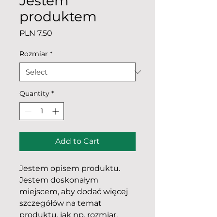
Jestem
produktem
Price
PLN 7.50
Rozmiar
*
Quantity
*
Add to Cart
Jestem opisem produktu. 
Jestem doskonałym 
miejscem, aby dodać więcej 
szczegółów na temat 
produktu, jak np. rozmiar, 