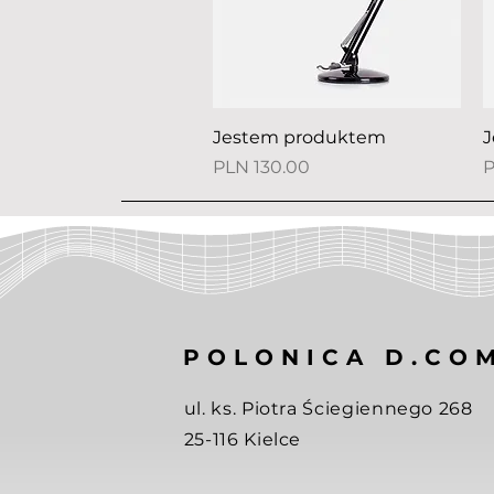
Quick View
Jestem produktem
J
Price
P
PLN 130.00
P
POLONICA D.CO
ul. ks. Piotra Ściegiennego 268
25-116 Kielce