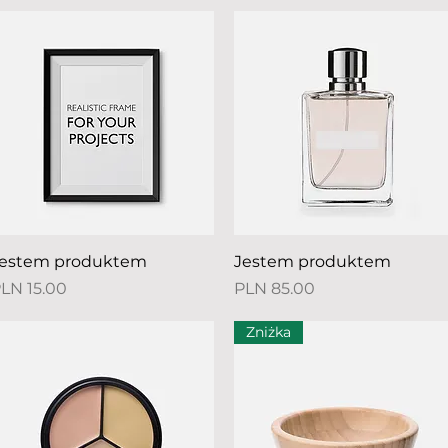
Quick View
Quick View
estem produktem
Jestem produktem
rice
Price
LN 15.00
PLN 85.00
Zniżka