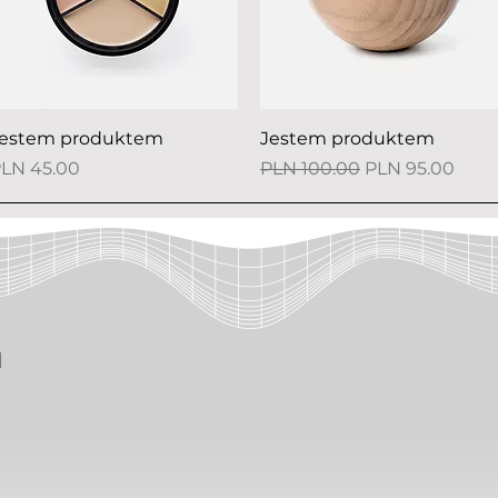
Quick View
Quick View
estem produktem
Jestem produktem
rice
Regular Price
Sale Price
LN 45.00
PLN 100.00
PLN 95.00
M