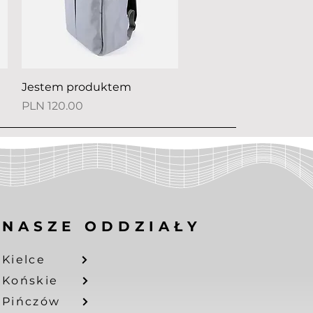
Quick View
Jestem produktem
Price
PLN 120.00
NASZE ODDZIAŁY
Kielce
Końskie
Pińczów