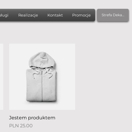
sługi
Realizacje
Kontakt
Promocje
Strefa Dekarza
Quick View
Jestem produktem
Price
PLN 25.00