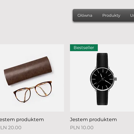
Główna
Produkty
U
Bestseller
Quick View
Quick View
estem produktem
Jestem produktem
rice
Price
LN 20.00
PLN 10.00