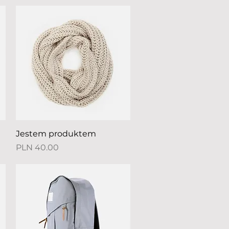
Quick View
Jestem produktem
Price
PLN 40.00